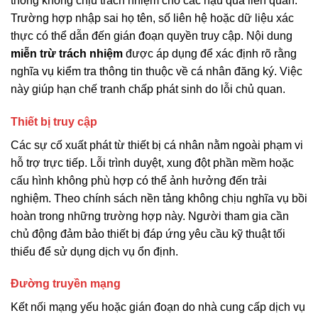
thống không chịu trách nhiệm cho các hậu quả liên quan.
Trường hợp nhập sai họ tên, số liên hệ hoặc dữ liệu xác
thực có thể dẫn đến gián đoạn quyền truy cập. Nội dung
miễn trừ trách nhiệm
được áp dụng để xác định rõ rằng
nghĩa vụ kiểm tra thông tin thuộc về cá nhân đăng ký. Việc
này giúp hạn chế tranh chấp phát sinh do lỗi chủ quan.
Thiết bị truy cập
Các sự cố xuất phát từ thiết bị cá nhân nằm ngoài phạm vi
hỗ trợ trực tiếp. Lỗi trình duyệt, xung đột phần mềm hoặc
cấu hình không phù hợp có thể ảnh hưởng đến trải
nghiệm. Theo chính sách nền tảng không chịu nghĩa vụ bồi
hoàn trong những trường hợp này. Người tham gia cần
chủ động đảm bảo thiết bị đáp ứng yêu cầu kỹ thuật tối
thiểu để sử dụng dịch vụ ổn định.
Đường truyền mạng
Kết nối mạng yếu hoặc gián đoạn do nhà cung cấp dịch vụ