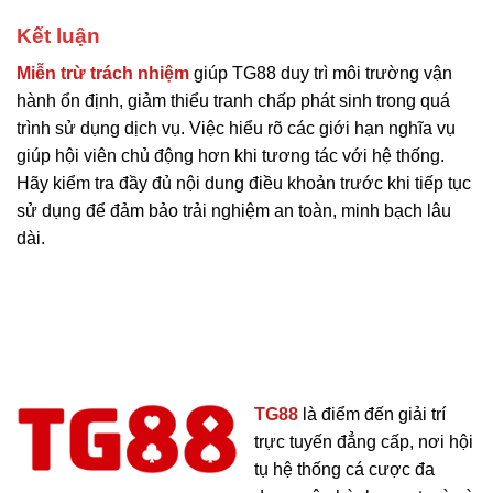
Kết luận
Miễn trừ trách nhiệm
giúp TG88 duy trì môi trường vận
hành ổn định, giảm thiểu tranh chấp phát sinh trong quá
trình sử dụng dịch vụ. Việc hiểu rõ các giới hạn nghĩa vụ
giúp hội viên chủ động hơn khi tương tác với hệ thống.
Hãy kiểm tra đầy đủ nội dung điều khoản trước khi tiếp tục
sử dụng để đảm bảo trải nghiệm an toàn, minh bạch lâu
dài.
TG88
là điểm đến giải trí
trực tuyến đẳng cấp, nơi hội
tụ hệ thống cá cược đa