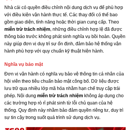
Nhà cái có quyền điều chỉnh nội dung dịch vụ để phù hợp
với điều kiện vận hành thực tế. Các thay đổi có thể bao
gồm giao diện, tính năng hoặc thời gian cung cấp. Theo
miễn trừ trách nhiệm
, những điều chỉnh hợp lệ đã được
thông báo trước không phát sinh nghĩa vụ bồi hoàn. Quyền
này giúp đơn vị duy trì sự ổn định, đảm bảo hệ thống vận
hành phù hợp với quy chuẩn kỹ thuật hiện hành.
Nghĩa vụ bảo mật
Đơn vị vận hành có nghĩa vụ bảo vệ thông tin cá nhân của
hội viên theo tiêu chuẩn bảo mật công bố. Dữ liệu được
lưu trữ qua nhiều lớp mã hóa nhằm hạn chế truy cập trái
phép. Nội dung
miễn trừ trách nhiệm
không áp dụng cho
các trường hợp rò rỉ phát sinh từ lỗi chủ quan của hệ
thống. Quy định này nhằm bảo đảm quyền riêng tư, duy trì
sự tin cậy trong suốt quá trình sử dụng dịch vụ.